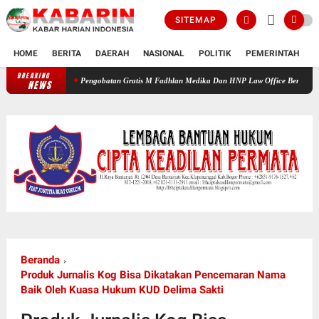
SITEMAP
HOME
BERITA
DAERAH
NASIONAL
POLITIK
PEMERINTAH
K
BREAKING
Pengobatan Gratis M Fadhlan Medika Dan HNP Law Office Beri Manfaat Nyata bagi
NEWS
Beranda
Produk Jurnalis Kog Bisa Dikatakan Pencemaran Nama
Baik Oleh Kuasa Hukum KUD Delima Sakti