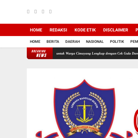
HOME
REDAKSI
KODE ETIK
DISCLAIMER
P
HOME
BERITA
DAERAH
NASIONAL
POLITIK
PEM
BREAKING
rkan Pengobatan Gratis untuk Warga Cimayang Lengkap dengan Cek Gula Darah Asam Urat 
NEWS