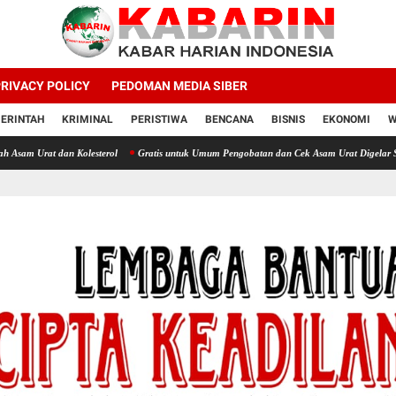
RIVACY POLICY
PEDOMAN MEDIA SIBER
ERINTAH
KRIMINAL
PERISTIWA
BENCANA
BISNIS
EKONOMI
W
dan Kolesterol
Gratis untuk Umum Pengobatan dan Cek Asam Urat Digelar Seharian di 