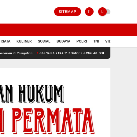
SITEMAP
ISATA
KULINER
SOSIAL
BUDAYA
POLRI
TNI
VIDIO
Pamijahan
SKANDAL TELUR 'ZOMBI' CARINGIN BOGOR: Menelan Limbah, Mempertaru