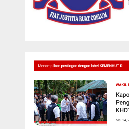
Menampilkan postingan dengan label
KEMENHUT RI
WAKIL 
Kapo
Peng
KHDT
Mei 14, 