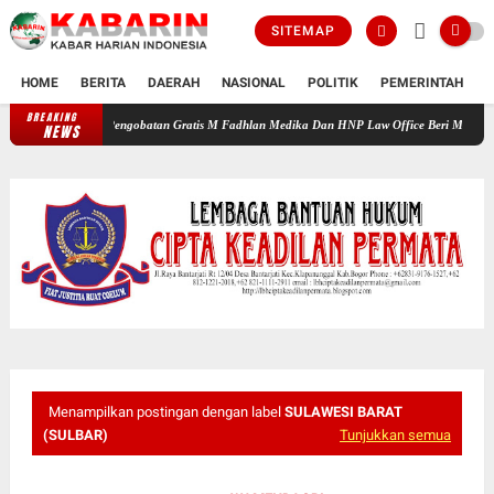
SITEMAP
HOME
BERITA
DAERAH
NASIONAL
POLITIK
PEMERINTAH
K
BREAKING
Pengobatan Gratis M Fadhlan Medika Dan HNP Law Office Beri Manfaat Nyata ba
NEWS
Menampilkan postingan dengan label
SULAWESI BARAT
(SULBAR)
Tunjukkan semua