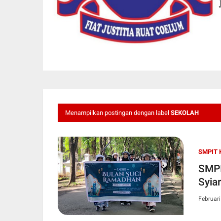
Menampilkan postingan dengan label
SEKOLAH
SMPIT 
SMPI
Syia
Februari