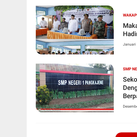
WAKAP
Maka
Hadi
Januari 
SMP NE
Seko
Deng
Berp
Desembe