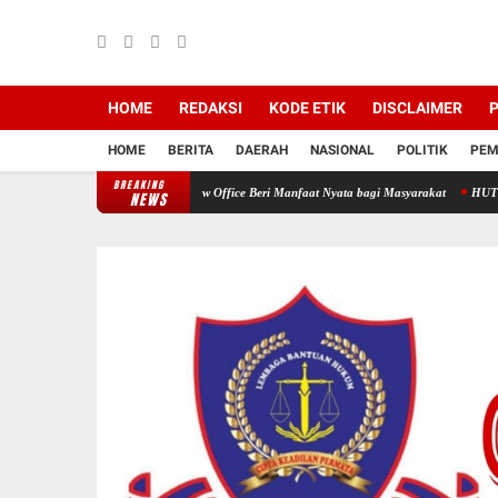
HOME
REDAKSI
KODE ETIK
DISCLAIMER
P
HOME
BERITA
DAERAH
NASIONAL
POLITIK
PEM
BREAKING
lan Medika Dan HNP Law Office Beri Manfaat Nyata bagi Masyarakat
HUT HNP Law Offi
NEWS