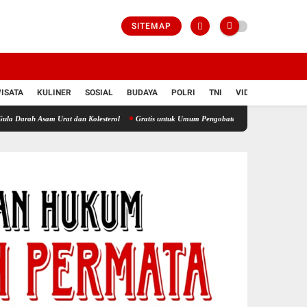
SITEMAP
ISATA
KULINER
SOSIAL
BUDAYA
POLRI
TNI
VIDIO
am Urat dan Kolesterol
Gratis untuk Umum Pengobatan dan Cek Asam Urat Digelar Seha