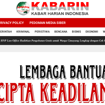
RIVACY POLICY
PEDOMAN MEDIA SIBER
ERINTAH
KRIMINAL
PERISTIWA
BENCANA
BISNIS
EKONOMI
W
ce Hadirkan Pengobatan Gratis untuk Warga Cimayang Lengkap dengan Cek Gula Darah As