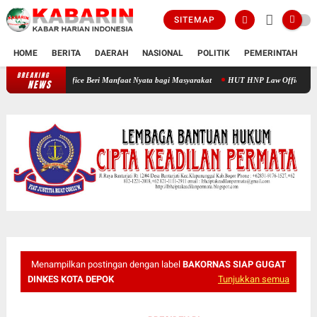
SITEMAP
HOME
BERITA
DAERAH
NASIONAL
POLITIK
PEMERINTAH
K
BREAKING
Pengobatan Gratis M Fadhlan Medika Dan HNP Law Office Beri Manfaat
NEWS
Menampilkan postingan dengan label
BAKORNAS SIAP GUGAT
DINKES KOTA DEPOK
Tunjukkan semua