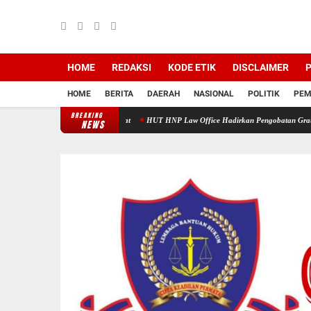
HOME
REDAKSI
KODE ETIK
DISCLAIMER
P
HOME
BERITA
DAERAH
NASIONAL
POLITIK
PEM
BREAKING
at Nyata bagi Masyarakat
HUT HNP Law Office Hadirkan Pengobatan Gratis untuk War
NEWS