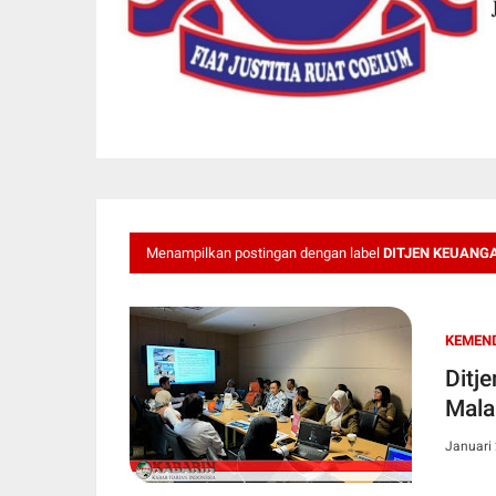
Menampilkan postingan dengan label
DITJEN KEUANG
KEMEN
Ditj
Mala
Januari 