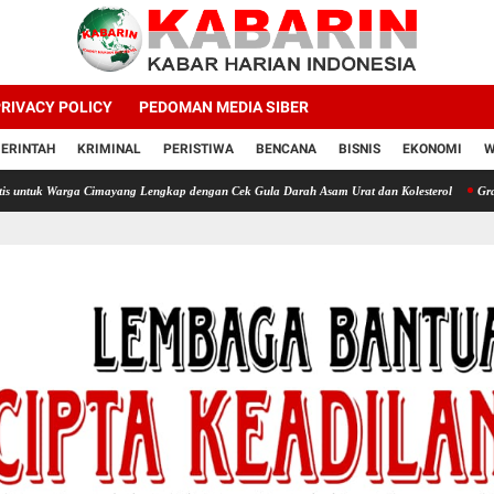
RIVACY POLICY
PEDOMAN MEDIA SIBER
ERINTAH
KRIMINAL
PERISTIWA
BENCANA
BISNIS
EKONOMI
W
ga Cimayang Lengkap dengan Cek Gula Darah Asam Urat dan Kolesterol
Gratis untuk U