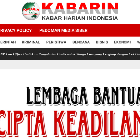
RIVACY POLICY
PEDOMAN MEDIA SIBER
ERINTAH
KRIMINAL
PERISTIWA
BENCANA
BISNIS
EKONOMI
W
 Hadirkan Pengobatan Gratis untuk Warga Cimayang Lengkap dengan Cek Gula Darah Asam 