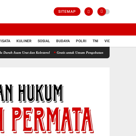
SITEMAP
ISATA
KULINER
SOSIAL
BUDAYA
POLRI
TNI
VIDIO
Urat dan Kolesterol
Gratis untuk Umum Pengobatan dan Cek Asam Urat Digelar Seharia