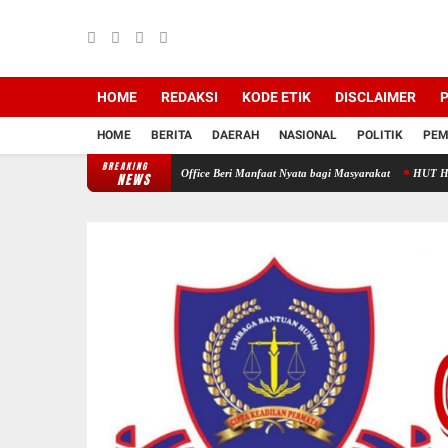
HOME
REDAKSI
KODE ETIK
DISCLAIMER
P
HOME
BERITA
DAERAH
NASIONAL
POLITIK
PEM
BREAKING
n Medika Dan HNP Law Office Beri Manfaat Nyata bagi Masyarakat
HUT HNP Law Office
NEWS