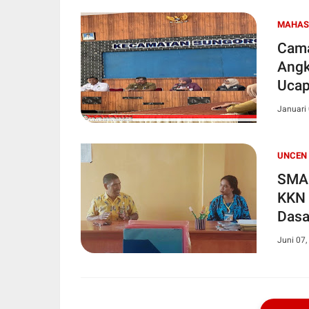
MAHAS
Cama
Angk
Ucap
Januari 
UNCEN
SMAK
KKN 
Dasa
Juni 07,