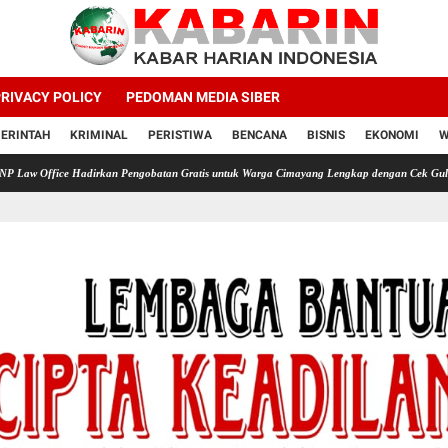
RIVACY POLICY
PEDOMAN MEDIA SIBER
ERINTAH
KRIMINAL
PERISTIWA
BENCANA
BISNIS
EKONOMI
W
Hadirkan Pengobatan Gratis untuk Warga Cimayang Lengkap dengan Cek Gula Darah Asam U