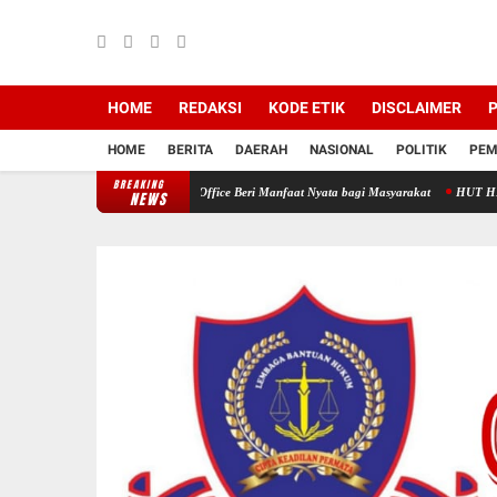
HOME
REDAKSI
KODE ETIK
DISCLAIMER
P
HOME
BERITA
DAERAH
NASIONAL
POLITIK
PEM
BREAKING
 Medika Dan HNP Law Office Beri Manfaat Nyata bagi Masyarakat
HUT HNP Law Office 
NEWS