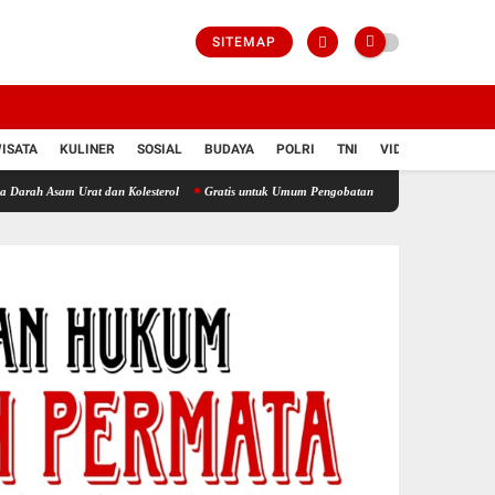
SITEMAP
ISATA
KULINER
SOSIAL
BUDAYA
POLRI
TNI
VIDIO
rat dan Kolesterol
Gratis untuk Umum Pengobatan dan Cek Asam Urat Digelar Seharian