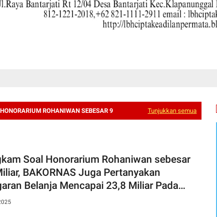
HONORARIUM ROHANIWAN SEBESAR 9
Tunjukkan semua
kam Soal Honorarium Rohaniwan sebesar
Miliar, BAKORNAS Juga Pertanyakan
aran Belanja Mencapai 23,8 Miliar Pada
etariat Daerah Depok
2025