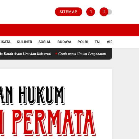
SITEMAP
ISATA
KULINER
SOSIAL
BUDAYA
POLRI
TNI
VIDIO
 Urat dan Kolesterol
Gratis untuk Umum Pengobatan dan Cek Asam Urat Digelar Sehari