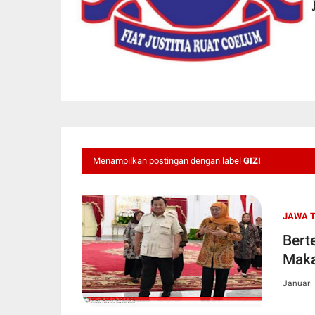
Menampilkan postingan dengan label
GIZI
JAWA 
Bert
Maka
Januari 