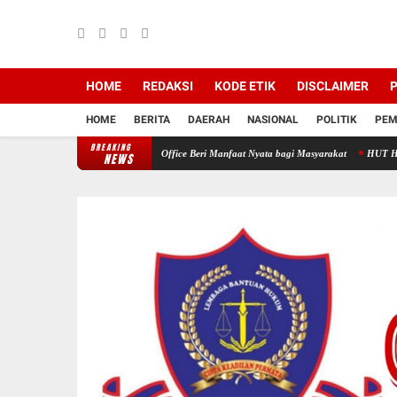
HOME
REDAKSI
KODE ETIK
DISCLAIMER
P
HOME
BERITA
DAERAH
NASIONAL
POLITIK
PEM
BREAKING
an Medika Dan HNP Law Office Beri Manfaat Nyata bagi Masyarakat
HUT HNP Law Offic
NEWS