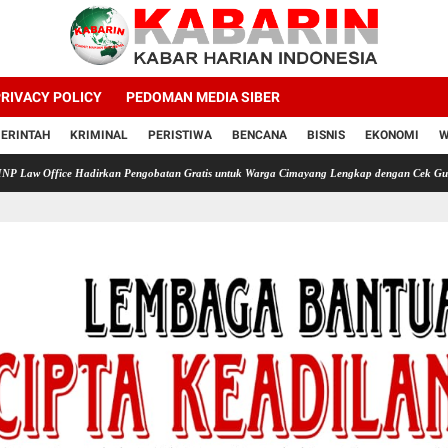
RIVACY POLICY
PEDOMAN MEDIA SIBER
ERINTAH
KRIMINAL
PERISTIWA
BENCANA
BISNIS
EKONOMI
W
e Hadirkan Pengobatan Gratis untuk Warga Cimayang Lengkap dengan Cek Gula Darah Asam