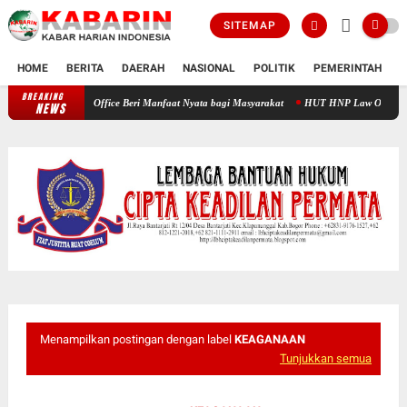
SITEMAP
HOME
BERITA
DAERAH
NASIONAL
POLITIK
PEMERINTAH
K
BREAKING
HNP Law Office Beri Manfaat Nyata bagi Masyarakat
HUT HNP Law Office Hadirkan Pen
NEWS
Menampilkan postingan dengan label
KEAGANAAN
Tunjukkan semua