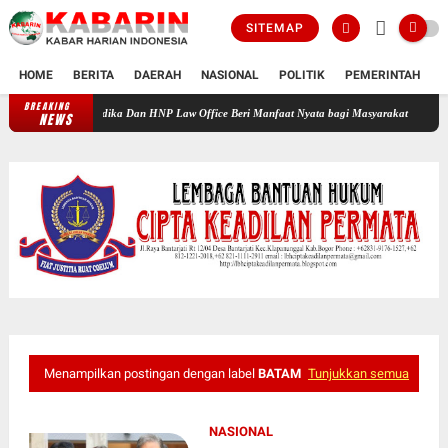
SITEMAP
HOME
BERITA
DAERAH
NASIONAL
POLITIK
PEMERINTAH
K
BREAKING
adhlan Medika Dan HNP Law Office Beri Manfaat Nyata bagi Masyarakat
HUT HNP Law O
NEWS
Menampilkan postingan dengan label
BATAM
Tunjukkan semua
NASIONAL