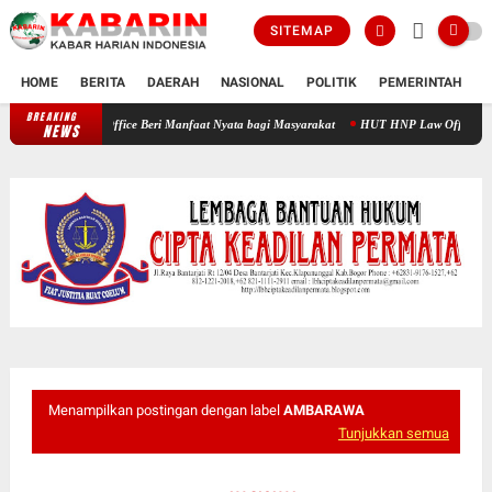
SITEMAP
HOME
BERITA
DAERAH
NASIONAL
POLITIK
PEMERINTAH
K
BREAKING
Pengobatan Gratis M Fadhlan Medika Dan HNP Law Office Beri Manfaa
NEWS
Menampilkan postingan dengan label
AMBARAWA
Tunjukkan semua