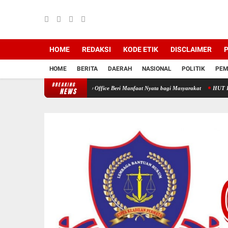
HOME
REDAKSI
KODE ETIK
DISCLAIMER
P
HOME
BERITA
DAERAH
NASIONAL
POLITIK
PEM
BREAKING
an Medika Dan HNP Law Office Beri Manfaat Nyata bagi Masyarakat
HUT HNP Law Offi
NEWS