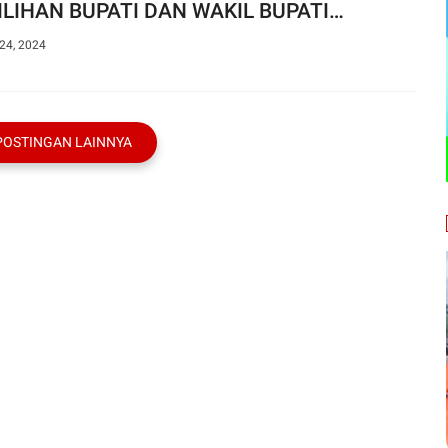
LIHAN BUPATI DAN WAKIL BUPATI
UPATEN EMPAT LAWANG MASIH
24, 2024
LANJUT DIWARNAI TEPUK MEJA
POSTINGAN LAINNYA