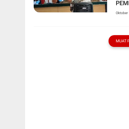
PEMI
KAB
Oktober 
BER
MUAT 