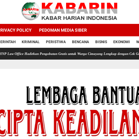
RIVACY POLICY
PEDOMAN MEDIA SIBER
ERINTAH
KRIMINAL
PERISTIWA
BENCANA
BISNIS
EKONOMI
W
ce Hadirkan Pengobatan Gratis untuk Warga Cimayang Lengkap dengan Cek Gula Darah Asa