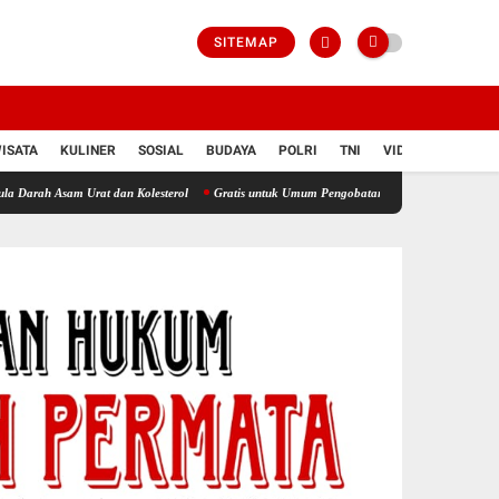
SITEMAP
ISATA
KULINER
SOSIAL
BUDAYA
POLRI
TNI
VIDIO
m Urat dan Kolesterol
Gratis untuk Umum Pengobatan dan Cek Asam Urat Digelar Sehar