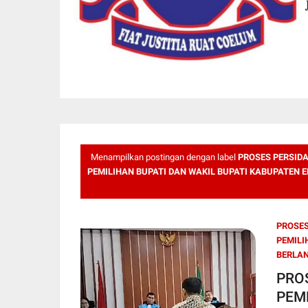
Menampilkan postingan dengan label
PROSES PERSID
PEMILIHAN BUPATI DAN WAKIL BUPATI KABUPATEN
PROSES
PEMILI
BERLAN
PRO
PEM