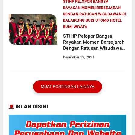
STIHP PELOPOR BANGSA
RAYAKAN MOMEN BERSEJARAH
DENGAN RATUSAN WISUDAWAN DI
BALAIRUNG BUDI UTOMO HOTEL
BUMI WIYATA
STIHP Pelopor Bangsa
Rayakan Momen Bersejarah
Dengan Ratusan Wisudawan
di Balairung Budi Utomo
Desember 12, 2024
Hotel Bumi Wiyata
MUAT POSTINGAN LAINNYA
IKLAN DISINI