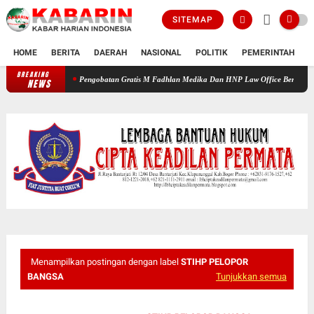
SITEMAP
HOME
BERITA
DAERAH
NASIONAL
POLITIK
PEMERINTAH
K
BREAKING
Pengobatan Gratis M Fadhlan Medika Dan HNP Law Office Beri Manfaat Nyata 
NEWS
Menampilkan postingan dengan label
STIHP PELOPOR
BANGSA
Tunjukkan semua