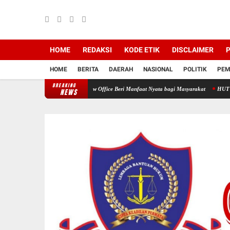
HOME
REDAKSI
KODE ETIK
DISCLAIMER
P
HOME
BERITA
DAERAH
NASIONAL
POLITIK
PEM
BREAKING
lan Medika Dan HNP Law Office Beri Manfaat Nyata bagi Masyarakat
HUT HNP Law Offi
NEWS