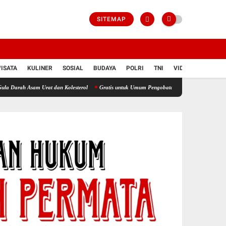
SITEMAP
ISATA
KULINER
SOSIAL
BUDAYA
POLRI
TNI
VIDIO
am Urat dan Kolesterol
Gratis untuk Umum Pengobatan dan Cek Asam Urat Digelar Seha