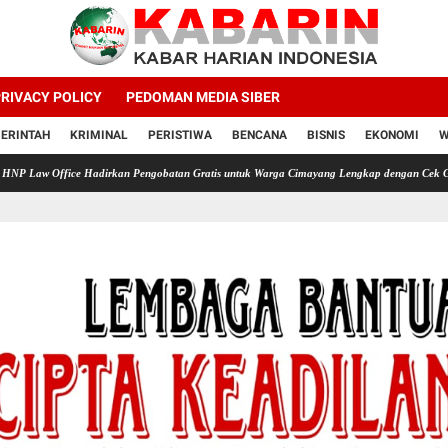
RIVACY POLICY
PEDOMAN MEDIA SIBER
ERINTAH
KRIMINAL
PERISTIWA
BENCANA
BISNIS
EKONOMI
W
ce Hadirkan Pengobatan Gratis untuk Warga Cimayang Lengkap dengan Cek Gula Darah As