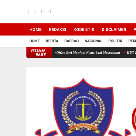
HOME
REDAKSI
KODE ETIK
DISCLAIMER
P
HOME
BERITA
DAERAH
NASIONAL
POLITIK
PEM
BREAKING
lan Medika Dan HNP Law Office Beri Manfaat Nyata bagi Masyarakat
HUT HNP Law Offi
NEWS