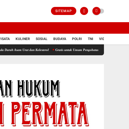
SITEMAP
ISATA
KULINER
SOSIAL
BUDAYA
POLRI
TNI
VIDIO
m Urat dan Kolesterol
Gratis untuk Umum Pengobatan dan Cek Asam Urat Digelar Sehar