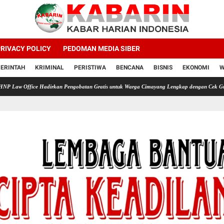
RIVACY POLICY
PEDOMAN MEDIA SIBER
ERINTAH
KRIMINAL
PERISTIWA
BENCANA
BISNIS
EKONOMI
W
ce Hadirkan Pengobatan Gratis untuk Warga Cimayang Lengkap dengan Cek Gula Darah Asa