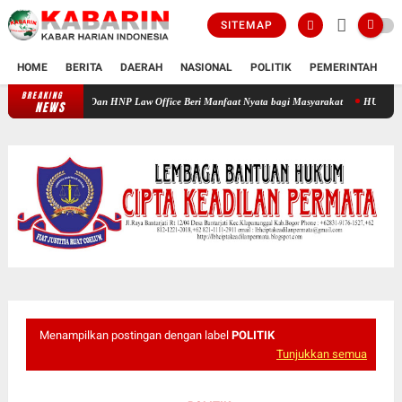
SITEMAP
HOME
BERITA
DAERAH
NASIONAL
POLITIK
PEMERINTAH
K
BREAKING
n Medika Dan HNP Law Office Beri Manfaat Nyata bagi Masyarakat
HUT HNP Law Office
NEWS
Menampilkan postingan dengan label
POLITIK
Tunjukkan semua