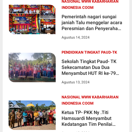
NASIONAL WWW KABARHARIAN
INDONESIA COOM
Pemerintah nagari sungai
janiah Talu menggelar acara
Peresmian dan Penyerahan
Kode Register Wilayah
Agustus 14, 2024
kejorongan
PENDIDIKAN TINGKAT PAUD-TK
Sekolah Tingkat Paud- TK
Sekecamatan Dua Dua
Menyambut HUT RI ke-79
Dengan Meriah
Agustus 13, 2024
NASIONAL WWW KABARHARIAN
INDONESIA COOM
Ketua TP- PKK Ny .Titi
Hamsuardi Menyambut
Kedatangan Tim Penilai
lomba KAN Berprestasi