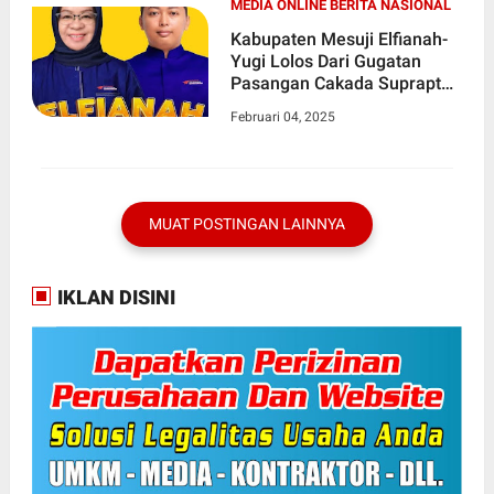
MEDIA ONLINE BERITA NASIONAL
Kabupaten Mesuji Elfianah-
Yugi Lolos Dari Gugatan
Pasangan Cakada Suprapto
dan Fuad Pada Sidang
Februari 04, 2025
Putusan Dismissal MK di
Jakarta
MUAT POSTINGAN LAINNYA
IKLAN DISINI