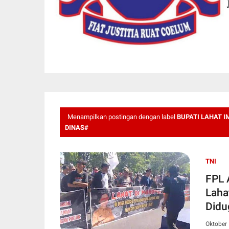
Menampilkan postingan dengan label
BUPATI LAHAT I
DINAS#
TNI
FPL 
Laha
Didu
Oktober 