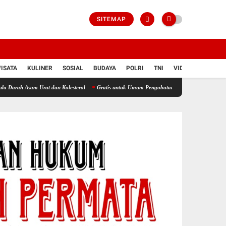
SITEMAP
ISATA
KULINER
SOSIAL
BUDAYA
POLRI
TNI
VIDIO
m Urat dan Kolesterol
Gratis untuk Umum Pengobatan dan Cek Asam Urat Digelar Sehar