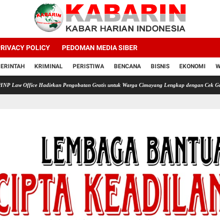
RIVACY POLICY
PEDOMAN MEDIA SIBER
ERINTAH
KRIMINAL
PERISTIWA
BENCANA
BISNIS
EKONOMI
W
ce Hadirkan Pengobatan Gratis untuk Warga Cimayang Lengkap dengan Cek Gula Darah Asa