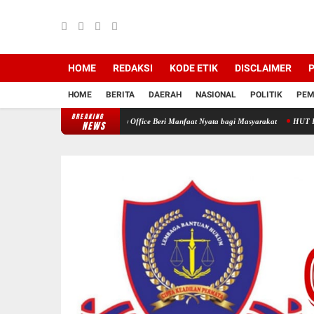
HOME
REDAKSI
KODE ETIK
DISCLAIMER
P
HOME
BERITA
DAERAH
NASIONAL
POLITIK
PEM
BREAKING
an Medika Dan HNP Law Office Beri Manfaat Nyata bagi Masyarakat
HUT HNP Law Offi
NEWS