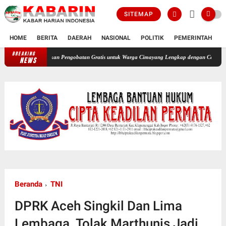
SITEMAP
HOME
BERITA
DAERAH
NASIONAL
POLITIK
PEMERINTAH
K
BREAKING
irkan Pengobatan Gratis untuk Warga Cimayang Lengkap dengan Cek Gula Darah Asam Urat
NEWS
Beranda
TNI
DPRK Aceh Singkil Dan Lima
Lembaga. Tolak Marthunis Jadi