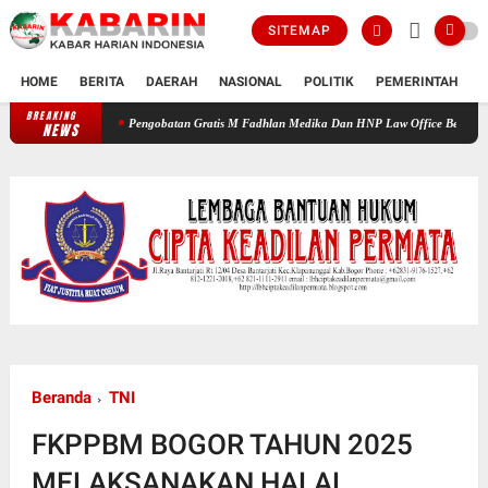
SITEMAP
HOME
BERITA
DAERAH
NASIONAL
POLITIK
PEMERINTAH
K
BREAKING
Pengobatan Gratis M Fadhlan Medika Dan HNP Law Office Beri Manfaat Nyata bagi
NEWS
Beranda
TNI
FKPPBM BOGOR TAHUN 2025
MELAKSANAKAN HALAL