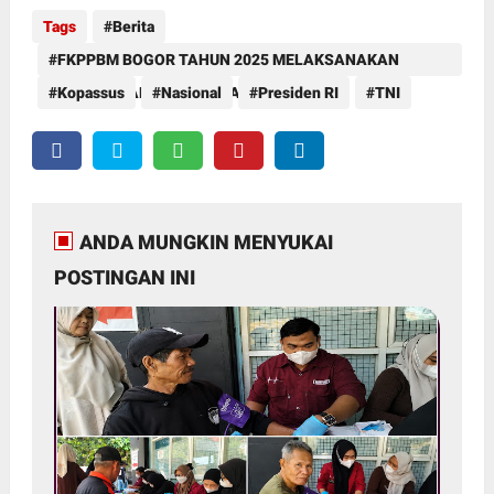
Tags
Berita
FKPPBM BOGOR TAHUN 2025 MELAKSANAKAN
HALAL BIHALAL DI PANCAWATI BOGOR
Kopassus
Nasional
Presiden RI
TNI
ANDA MUNGKIN MENYUKAI
POSTINGAN INI